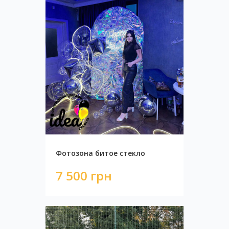
Круглый баннер "Малыш дома"
6 675 грн
Фотозона битое стекло
7 500 грн