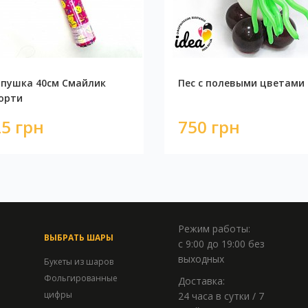
пушка 40см Смайлик
Пес с полевыми цветами
орти
5 грн
750 грн
Режим работы:
ВЫБРАТЬ ШАРЫ
с 9:00 до 19:00 без
выходных
Букеты из шаров
Фольгированные
Доставка:
цифры
24 часа в сутки / 7