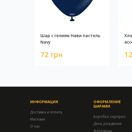
Шар с гелием Нави пастель
Хло
Navy
асс
72 грн
12
ИНФОРМАЦИЯ
ОФОРМЛЕНИЕ
ШАРАМИ
Доставка и оплата
Коробка сюрприз
Магазин
День рождения
О нас
Фотозоны