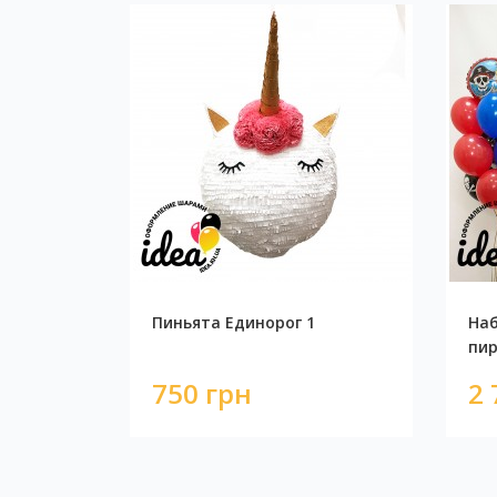
Пиньята Единорог 1
Наб
пир
750 грн
2 