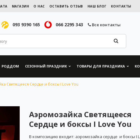
ЛАТА
МАГАЗИН
О НАС
ОСТАВИТЬ ОТЗЫВ
НАШ БЛОГ
КОНТАКТЫ
093 9390 165
066 2295 343
Все контакты
РОДДОМ
СЕЗОННЫЙ ПРАЗДНИК
ТОВАРЫ ДЛЯ ПРАЗДНИКА
КО
ка Светящееся Сердце и боксы I Love You
Аэромозайка Светящееся
Сердце и боксы I Love You
В композицию входит: аэромозайка сердце и боксы I L