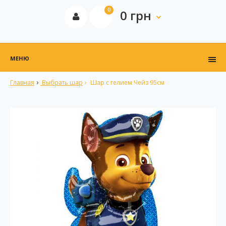
0
0 грн
МЕНЮ
Главная
Выбрать шар
Шар с гелием Чейз 95см