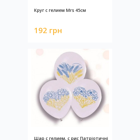
Круг с гелием Mrs 45см
192 грн
Шар с гелием, с рис Патріотичні