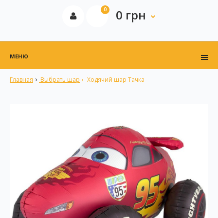
0
0 грн
МЕНЮ
Главная
Выбрать шар
Ходячий шар Тачка