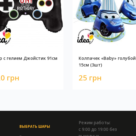
 с гелием Джойстик 91см
Колпачек «Baby» голубой
15см (3шт)
0 грн
25 грн
Режим работы:
ВЫБРАТЬ ШАРЫ
с 9:00 до 19:00 без
выходных