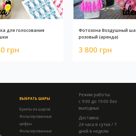
ка для голосования
Фотозона Воздушный ша
шки
розовый (аренда)
0 грн
3 800 грн
Режим работы:
ВЫБРАТЬ ШАРЫ
с 9:00 до 19:00 без
выходных
Букеты из шаров
Фольгированные
Доставка:
цифры
24 часа в сутки / 7
дней в неделю
Фольгированные
в