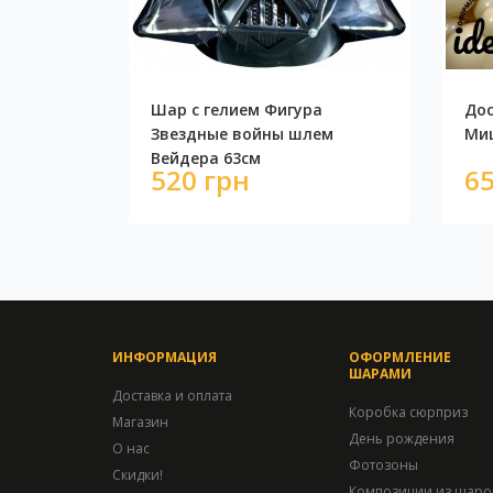
Шар с гелием Фигура
Дос
Звездные войны шлем
Ми
Вейдера 63см
520 грн
65
ИНФОРМАЦИЯ
ОФОРМЛЕНИЕ
ШАРАМИ
Доставка и оплата
Коробка сюрприз
Магазин
День рождения
О нас
Фотозоны
Скидки!
Композиции из шаро