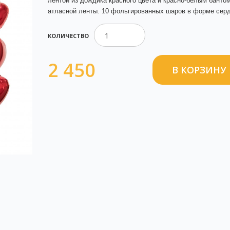
лентой из дождика красного цвета и красно-белым бантом
атласной ленты. 10 фольгированных шаров в форме серд
КОЛИЧЕСТВО
2 450