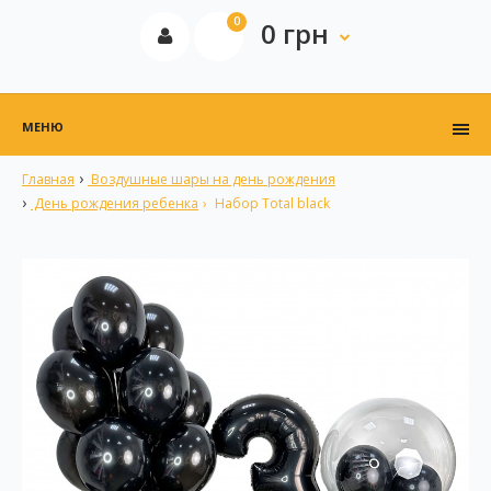
0
0 грн
МЕНЮ
Главная
Воздушные шары на день рождения
День рождения ребенка
Набор Total black