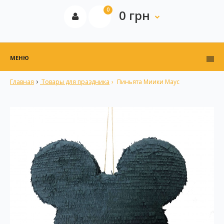
0
0 грн
МЕНЮ
Главная
Товары для праздника
Пиньята Миики Маус