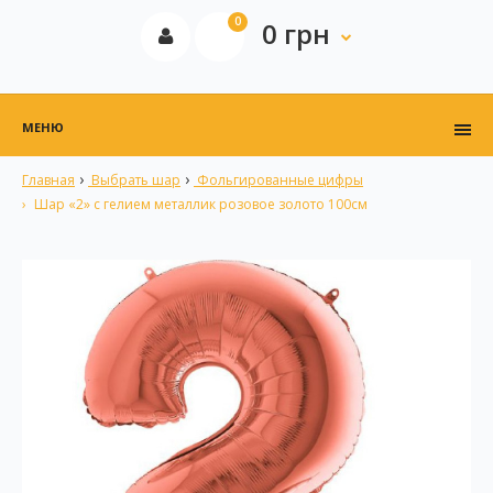
0
0 грн
МЕНЮ
Главная
Выбрать шар
Фольгированные цифры
Шар «2» с гелием металлик розовое золото 100см