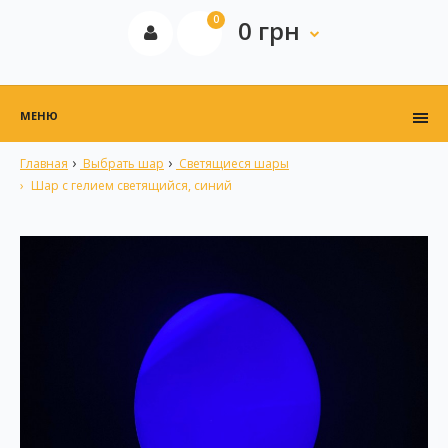
0
0 грн
МЕНЮ
Главная
Выбрать шар
Светящиеся шары
Шар с гелием светящийся, синий