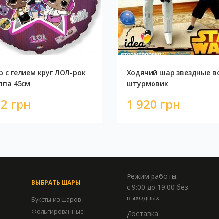
 с гелием круг ЛОЛ-рок
Ходячий шар звездные в
ппа 45см
штурмовик
2 грн
1 920 грн
Режим работы:
ВЫБРАТЬ ШАРЫ
с 9:00 до 19:00 без
выходных
Букеты из шаров
Фольгированные
Доставка: