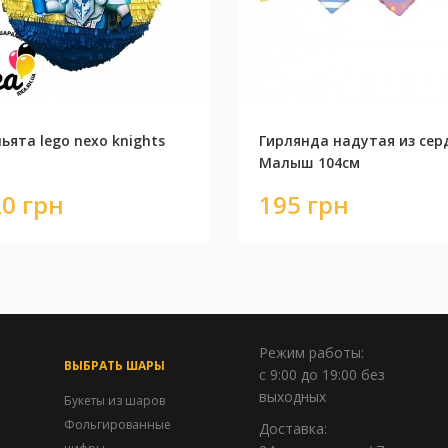
ьята lego nexo knights
Гирлянда надутая из сер
Малыш 104см
0 грн
195 грн
Режим работы:
ВЫБРАТЬ ШАРЫ
с 9:00 до 19:00 без
выходных
Букеты из шаров
Фольгированные
Доставка: