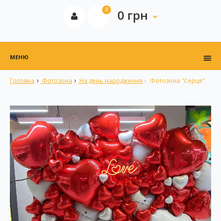
0
0 грн
МЕНЮ
Головна
Фотозона
На день народження
Фотозона "Серця"