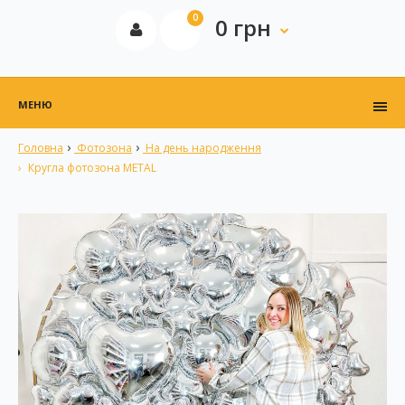
0
0 грн
МЕНЮ
Головна
Фотозона
На день народження
Кругла фотозона METAL