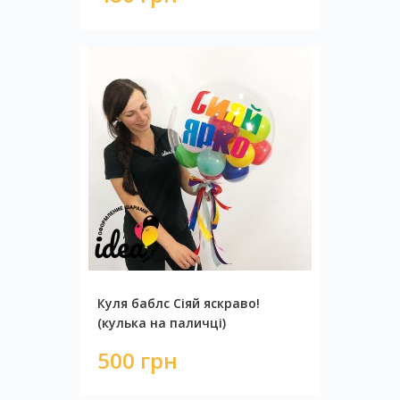
Куля баблс Сіяй яскраво!
(кулька на паличці)
500 грн