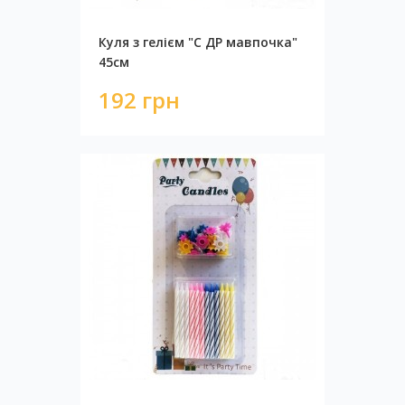
Куля з гелієм "С ДР мавпочка"
45см
192 грн