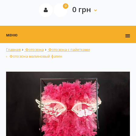
0
0 грн
МЕНЮ
Главная
Фотозона
Фотозона с пайетками
Фотозона малиновый фатин